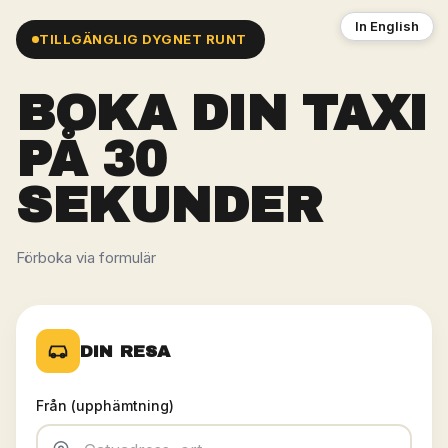
In English
TILLGÄNGLIG DYGNET RUNT
BOKA DIN
TAXI
PÅ 30
SEKUNDER
Förboka via formulär
DIN RESA
Från (upphämtning)