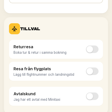
TILLVAL
Returresa
Boka tur & retur i samma bokning
Resa från flygplats
Returresa från Landvetter
Du landar på Landvetter på återresan. Fyll i om du vet
Lägg till flightnummer och landningstid
(frivilligt).
Flightnummer retur (frivilligt)
Flightnummer
Avtalskund
Jag har ett avtal med Minitaxi
Från vilken stad anländer ni? (frivilligt)